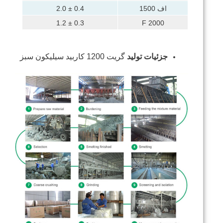
اف 1500
0.4 ± 2.0
0.3 ± 1.2
F 2000
جزئیات تولید
گریت 1200 کاربید سیلیکون سبز