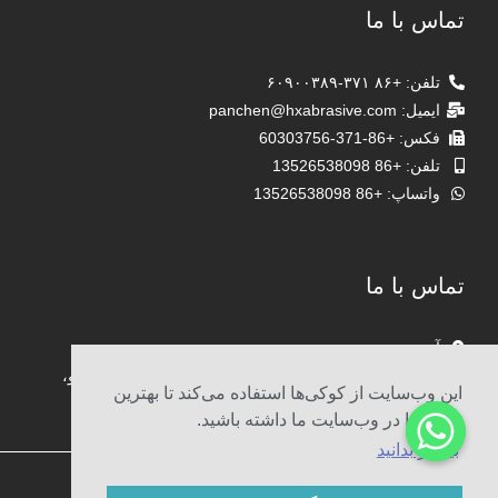
تماس با ما
تلفن: +۸۶ ۳۷۱-۶۰۹۰۰۳۸۹
ایمیل: panchen@hxabrasive.com
فکس: +86-371-60303756
تلفن: +86 13526538098
واتساپ: +86 13526538098
تماس با ما
آدرس
اتاق ۱۹۰۳، میدان یاشینگ تایمز، جاده جنوبی سونگشان، ژنگژو،
این وب‌سایت از کوکی‌ها استفاده می‌کند تا بهترین
چین
تجربه را در وب‌سایت ما داشته باشید.
بیشتر بدانید
© 2009-2022 شرکت ساینده ژنگژو هایشو. کپی‌رایت