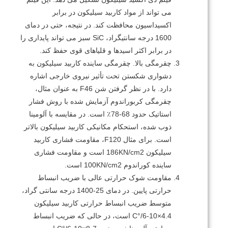
می تواند از مواد کاربید سیلیکون در برابر
اکسیداسیون محافظت کند.
در نتیجه، حتی در دمای
1600 درجه سانتیگراد، SiC سبز می تواند پایداری را
در برابر اکثر اسیدها و قلیاهای قوی حفظ کند.
چقرمگی بالا.
چقرمگی ساینده کاربید سیلیکون به
دشواری شکستن تحت تأثیر نیروی خارجی اشاره
دارد.
با در نظر گرفتن شن F46 به عنوان مثال،
چقرمگی کربوراندوم آزمایش شده با روش فشار
استاتیک حدود 68-78٪ است.
در مقایسه با آلومینا
ذوب شده، استحکام مکانیکی کاربید سیلیکون بالاتر
است.
برای مثال F120، مقاومت فشاری کاربید
سیلیکون 186KN/cm2 است و مقاومت فشاری
ساینده کوراندوم 100KN/cm2 است.
مقاومت شوک حرارتی عالی با ضریب انبساط
حرارتی پایین.
در دمای 25-1400 درجه سانتی گراد،
متوسط ​​ضریب انبساط حرارتی کاربید سیلیکون
4.4×10-6/°C است، در حالی که ضریب انبساط