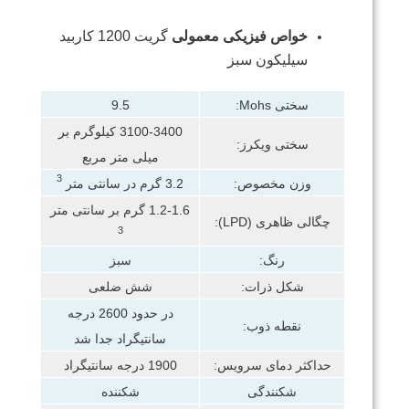
خواص فیزیکی معمولی
گریت 1200 کاربید
سیلیکون سبز
سختی Mohs:
9.5
3100-3400 کیلوگرم بر
سختی ویکرز:
میلی متر مربع
3
وزن مخصوص:
3.2 گرم در سانتی متر
1.2-1.6 گرم بر سانتی متر
چگالی ظاهری (LPD):
3
رنگ:
سبز
شکل ذرات:
شش ضلعی
در حدود 2600 درجه
نقطه ذوب:
سانتیگراد جدا شد
حداکثر دمای سرویس:
1900 درجه سانتیگراد
شکنندگی
شکننده