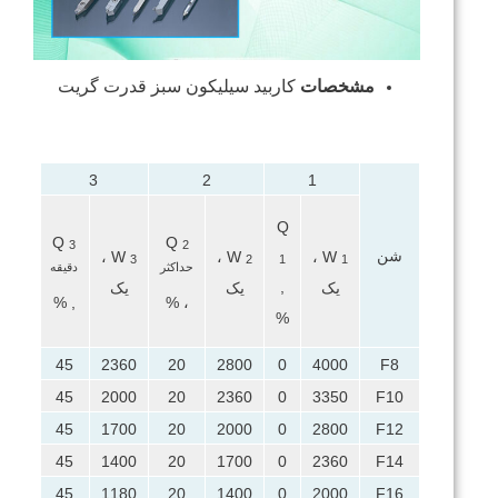
مشخصات
کاربید سیلیکون سبز قدرت گریت
1
2
3
3
Q
Q
Q
3
2
شن
،
W
،
W
،
W
،
W
4
3
2
1
1
حداکثر
دقیقه
,
یک
یک
یک
یک
, %
، %
%
000
45
2360
20
2800
0
4000
F8
700
45
2000
20
2360
0
3350
F10
400
45
1700
20
2000
0
2800
F12
180
45
1400
20
1700
0
2360
F14
000
45
1180
20
1400
0
2000
F16