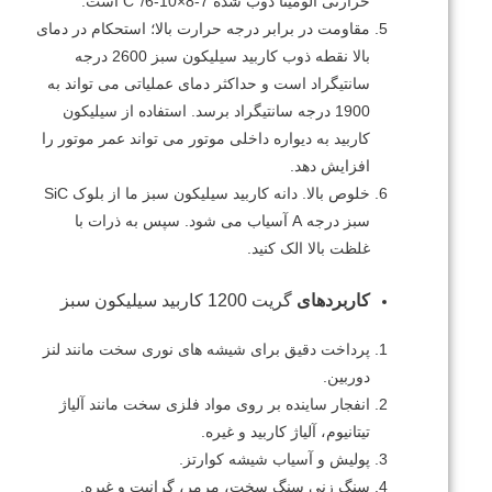
حرارتی آلومینا ذوب شده 7-8×10-6/°C است.
مقاومت در برابر درجه حرارت بالا؛
استحکام در دمای
بالا
نقطه ذوب کاربید سیلیکون سبز 2600 درجه
سانتیگراد است و حداکثر دمای عملیاتی می تواند به
1900 درجه سانتیگراد برسد.
استفاده از سیلیکون
کاربید به دیواره داخلی موتور می تواند عمر موتور را
افزایش دهد.
خلوص بالا.
دانه کاربید سیلیکون سبز ما از بلوک SiC
سبز درجه A آسیاب می شود.
سپس به ذرات با
غلظت بالا الک کنید.
کاربردهای
گریت 1200 کاربید سیلیکون سبز
پرداخت دقیق برای شیشه های نوری سخت مانند لنز
دوربین.
انفجار ساینده بر روی مواد فلزی سخت مانند آلیاژ
تیتانیوم، آلیاژ کاربید و غیره.
پولیش و آسیاب شیشه کوارتز.
سنگ زنی سنگ سخت، مرمر، گرانیت و غیره.