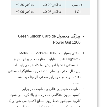
اف سی
حداکثر 0.20٪
حداکثر 0.30٪
LOI
حداکثر 0.05٪
حداکثر 0.09٪
ویژگی محصول
Green Silicon Carbide
Power Grit 1200
سختی بسیار بالا (Mohs 9.5، Vickers 3100-
3400kg/mm2) با قابلیت مقاومت در برابر سایش
بالا.
سختی SiC با افزایش دما کاهش می یابد.
اما با
این حال، حتی در دمای 1200 درجه سانتیگراد، سختی
SiC سبز حدود دو برابر سختی آلومینا ذوب شده
است.
مقاومت شیمیایی عالی و مقاومت در برابر
اکسیداسیون.
هنگامی که در دمای بالا گرم می شود،
کاربید سیلیکون فقط روی سطح اکسید می شود و یک
فیلم دی اکسید سیلیکون تشکیل می دهد.
این فیلم