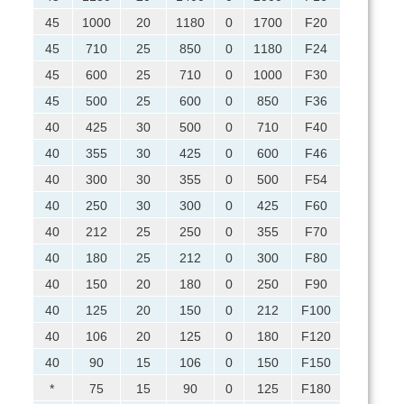
850
45
1000
20
1180
0
1700
F20
600
45
710
25
850
0
1180
F24
500
45
600
25
710
0
1000
F30
425
45
500
25
600
0
850
F36
355
40
425
30
500
0
710
F40
300
40
355
30
425
0
600
F46
250
40
300
30
355
0
500
F54
212
40
250
30
300
0
425
F60
180
40
212
25
250
0
355
F70
150
40
180
25
212
0
300
F80
125
40
150
20
180
0
250
F90
106
40
125
20
150
0
212
F100
90
40
106
20
125
0
180
F120
75
40
90
15
106
0
150
F150
63
*
75
15
90
0
125
F180