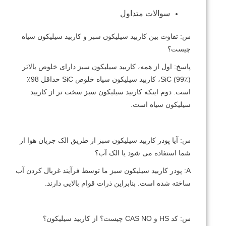
سوالات متداول
س: تفاوت بین کاربید سیلیکون سبز و کاربید سیلیکون سیاه
چیست؟
پاسخ: اول از همه، کاربید سیلیکون سبز دارای خلوص بالاتر
SiC (99٪)، کاربید سیلیکون سیاه خلوص SiC حداقل 98٪
است.
دوم اینکه کاربید سیلیکون سبز سخت تر از کاربید
سیلیکون سیاه است.
س: آیا پودر کاربید سیلیکون سبز از طریق الک جریان هوا از
شما استفاده می شود یا الک آب؟
A: پودر کاربید سیلیکون سبز ما توسط فرآیند غربال کردن آب
ساخته شده است.
بنابراین ذرات قوام بالایی دارند.
س: کد HS و CAS NO چیست؟
از کاربید سیلیکون؟