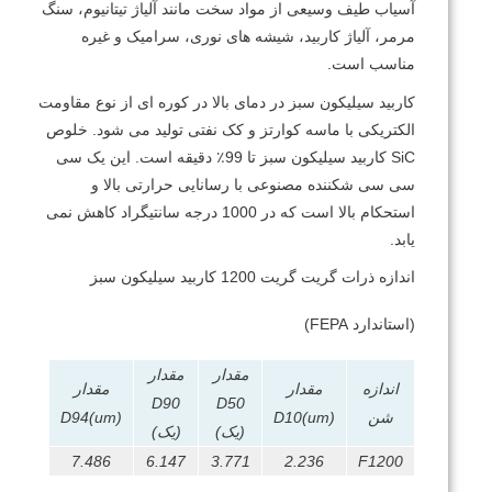
آسیاب طیف وسیعی از مواد سخت مانند آلیاژ تیتانیوم، سنگ
مرمر، آلیاژ کاربید، شیشه های نوری، سرامیک و غیره
مناسب است.
کاربید سیلیکون سبز در دمای بالا در کوره ای از نوع مقاومت
الکتریکی با ماسه کوارتز و کک نفتی تولید می شود.
خلوص
SiC کاربید سیلیکون سبز تا 99٪ دقیقه است.
این یک سی
سی سی شکننده مصنوعی با رسانایی حرارتی بالا و
استحکام بالا است که در 1000 درجه سانتیگراد کاهش نمی
یابد.
اندازه ذرات گریت گریت 1200 کاربید سیلیکون سبز
(استاندارد FEPA)
مقدار
مقدار
اندازه
مقدار
مقدار
D90
D50
شن
D10(um)
D94(um)
(یک)
(یک)
7.486
6.147
3.771
2.236
F1200